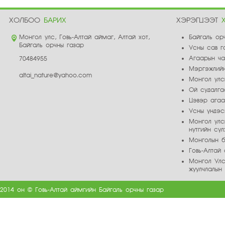
ХОЛБОО
БАРИХ
ХЭРЭГЦЭЭТ
Монгол улс, Говь-Алтай аймаг, Алтай хот,
Байгаль ор
Байгаль орчны газар
Усны сав г
Агаарын ч
70484955
Мэргэжлийн
altai_nature@yahoo.com
Монгол улс
Ой судалга
Цэвэр ага
Усны үндэс
Монгол улс
нутгийн сү
Монголын б
Говь-Алта
Монгол Улс
жуулчлалын
2014 он © Говь-Алтай аймгийн Байгаль орчны газар