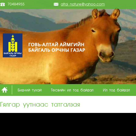
70484955
altai_nature@yahoo.com
Бидний тухай
Төсвийн ил тод байдал
Ил тод байдал
Гялгар уутнаас татгалзая