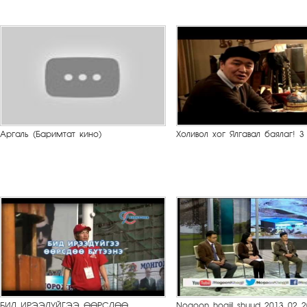
Аргаль (Баримтат кино)
Холивол хог Ялгавал баялаг! 3
БИД ИРЭЭДҮЙГЭЭ ӨӨРСДӨӨ
Nogoon hogjil shuud 2013 02 2