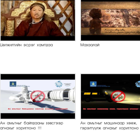
Цөлжилтийн эсрэг хамтдаа
Мазаалай
Ан амьтныг байлдааны зэвсгээр
Ан амьтныг машинаар хөөж,
агнахыг хориглоно !!!
гэрэлтүүлж агнахыг хориглоно 