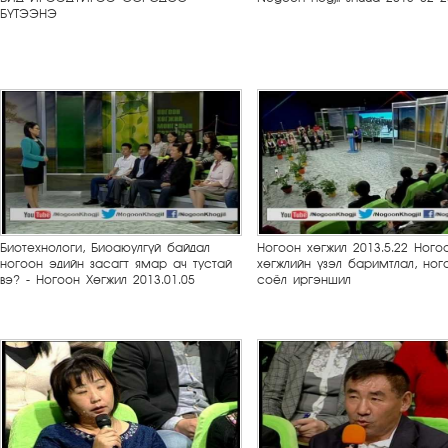
БҮТЭЭНЭ
Биотехнологи, Биоаюулгүй байдал
Ногоон хөгжил 2013.5.22 Ного
ногоон эдийн засагт ямар ач тустай
хөгжлийн үзэл баримтлал, ног
вэ? - Ногоон Хөгжил 2013.01.05
соёл иргэншил