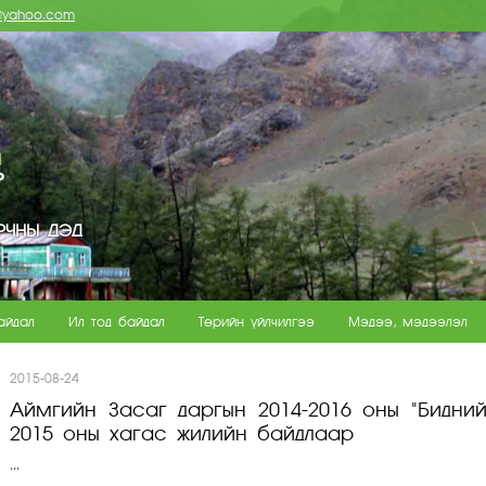
e@yahoo.com
РЧНЫ ДЭД
айдал
Ил тод байдал
Төрийн үйлчилгээ
Мэдээ, мэдээлэл
2015-08-24
Аймгийн Засаг даргын 2014-2016 оны "Бидний
2015 оны хагас жилийн байдлаар
...