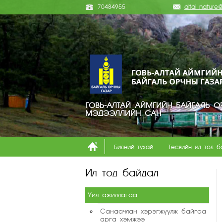
70484955
altai_natur
ГОВЬ-АЛТАЙ АЙМГИЙН БАЙГАЛЬ О
МЭДЭЭЛЛИЙН САН
Бидний тухай
Төсвийн ил тод б
Ил тод байдал
Үйл ажиллагаа
Санаачлан хэрэгжүүлж байгаа
арга хэмжээ