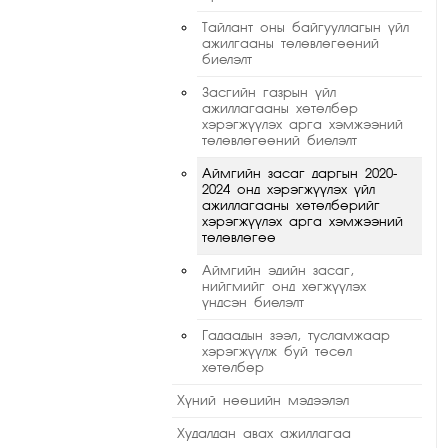
Тайлант оны байгууллагын үйл
ажилгааны төлөвлөгөөний
биелэлт
Засгийн газрын үйл
ажиллагааны хөтөлбөр
хэрэгжүүлэх арга хэмжээний
төлөвлөгөөний биелэлт
Аймгийн засаг даргын 2020-
2024 онд хэрэгжүүлэх үйл
ажиллагааны хөтөлбөрийг
хэрэгжүүлэх арга хэмжээний
төлөвлөгөө
Аймгийн эдийн засаг,
нийгмийг онд хөгжүүлэх
үндсэн биелэлт
Гадаадын зээл, тусламжаар
хэрэгжүүлж буй төсөл
хөтөлбөр
Хүний нөөцийн мэдээлэл
Худалдан авах ажиллагаа