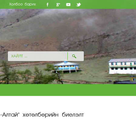
Холбоо барих
-Алтай" хөтөлбөрийн биелэлт