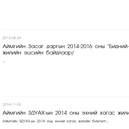
2015-08-24
Аймгийн Засаг даргын 2014-2016 оны "Бидний
жилийн эцсийн байдлаар/
...
2014-11-03
Аймгийн ЗДҮАХ-ын 2014 оны эхний хагас жил
Аймгийн ЗДҮАХ-ын 2014 оны эхний хагас жилийн биелэлт...