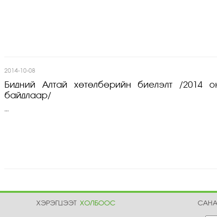
2014-10-08
Бидний Алтай хөтөлбөрийн биелэлт /2014 
байдлаар/
...
ХЭРЭГЦЭЭТ
ХОЛБООС
САН