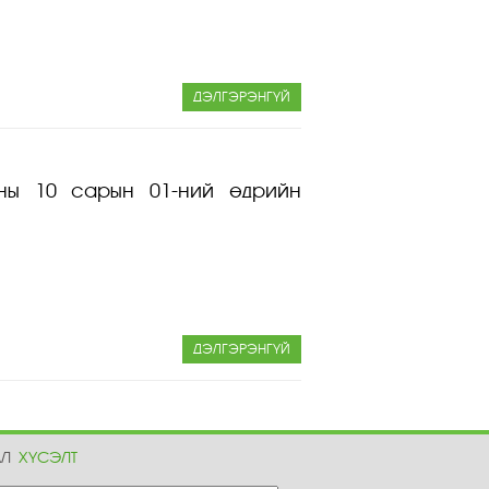
ДЭЛГЭРЭНГҮЙ
оны 10 сарын 01-ний өдрийн
ДЭЛГЭРЭНГҮЙ
АЛ
ХҮСЭЛТ