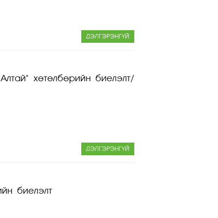
ДЭЛГЭРЭНГҮЙ
-Алтай" хөтөлбөрийн биелэлт/
ДЭЛГЭРЭНГҮЙ
ийн биелэлт