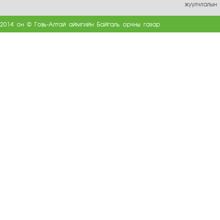
жуулчлалын
2014 он © Говь-Алтай аймгийн Байгаль орчны газар