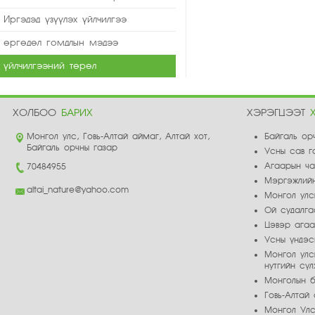
Иргэдэд үзүүлэх үйлчилгээ
өргөдөл гомдлын мэдээ
үйлчилгээний төрөл
ХОЛБОО
БАРИХ
ХЭРЭГЦЭЭТ
Монгол улс, Говь-Алтай аймаг, Алтай хот,
Байгаль ор
Байгаль орчны газар
Усны сав г
Агаарын ч
70484955
Мэргэжлийн
altai_nature@yahoo.com
Монгол улс
Ой судалга
Цэвэр ага
Усны үндэс
Монгол улс
нутгийн сү
Монголын б
Говь-Алта
Монгол Улс