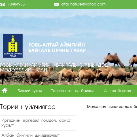
70484955
altai_nature@yahoo.com
ГОВЬ-АЛТАЙ АЙМГИЙН БАЙГАЛЬ ОРЧНЫ ДЭД
МЭДЭЭЛЛИЙН САН
Бидний тухай
Төсвийн ил тод байдал
Ил тод байдал
Төрийн үйлчилгээ
Мэдээлэл шинэчлэгдэж б
Иргэдийн өргөдөл гомдол, санал
хүсэлт
Албан бичгийн шийдвэрлэлт