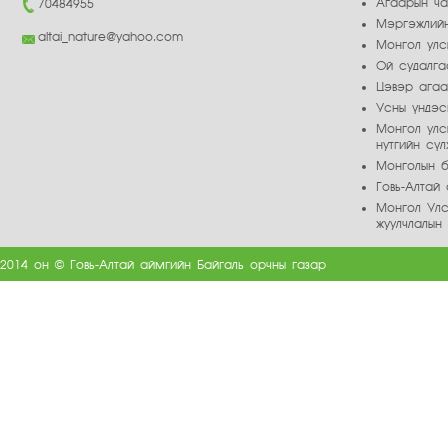
Агаарын ч
70484955
Мэргэжлийн
altai_nature@yahoo.com
Монгол улс
Ой судалга
Цэвэр ага
Усны үндэс
Монгол улс
нутгийн сү
Монголын б
Говь-Алта
Монгол Улс
жуулчлалын
2014 он © Говь-Алтай аймгийн Байгаль орчны газар