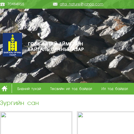
70484955
altai_nature@yahoo.com
Бидний тухай
Төсвийн ил тод байдал
Ил тод байдал
Зургийн сан