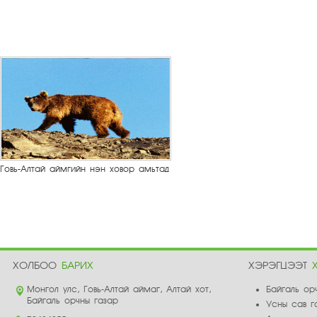
Говь-Алтай аймгийн нэн ховор амьтад
ХОЛБОО
БАРИХ
ХЭРЭГЦЭЭТ
Монгол улс, Говь-Алтай аймаг, Алтай хот,
Байгаль ор
Байгаль орчны газар
Усны сав г