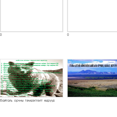
0
0
байгаль орчны тэмдэглэлт өдрүүд