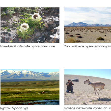
Говь-Алтай аймгийн ургамалын сан
Ээж хайрхан уулын зурагнууд
Бурхан буудай уул
Монгол бөхөнгийн фото агши