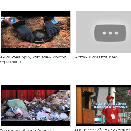
Ан амьтныг үрих, хавх тавьж агнахыг
Аргаль (Баримтат кино)
хориглоно !!!
Холивол хог Ялгавал баялаг! 2
БИД ИРЭЭДҮЙГЭЭ ӨӨРСДӨӨ