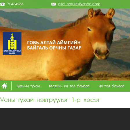
70484955
altai_nature@yahoo.com
Бидний тухай
Төсвийн ил тод байдал
Ил тод байдал
Усны тухай нэвтрүүлэг 1-р хэсэг