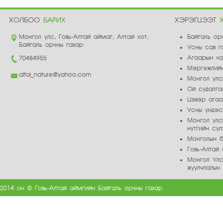
ХОЛБОО
БАРИХ
ХЭРЭГЦЭЭТ
Монгол улс, Говь-Алтай аймаг, Алтай хот,
Байгаль ор
Байгаль орчны газар
Усны сав г
Агаарын ч
70484955
Мэргэжлийн
altai_nature@yahoo.com
Монгол улс
Ой судалга
Цэвэр ага
Усны үндэс
Монгол улс
нутгийн сү
Монголын б
Говь-Алта
Монгол Улс
жуулчлалын
2014 он © Говь-Алтай аймгийн Байгаль орчны газар