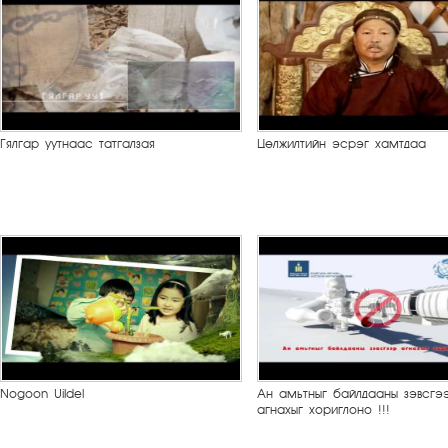
Гялгар уутнаас татгалзая
Цөлжилтийн эсрэг хамтдаа
Nogoon Uildel
Ан амьтныг байлдааны зэвсгэ
агнахыг хориглоно !!!