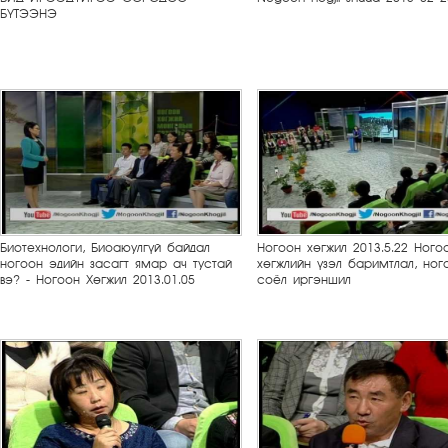
БҮТЭЭНЭ
Биотехнологи, Биоаюулгүй байдал
Ногоон хөгжил 2013.5.22 Ного
ногоон эдийн засагт ямар ач тустай
хөгжлийн үзэл баримтлал, ног
вэ? - Ногоон Хөгжил 2013.01.05
соёл иргэншил