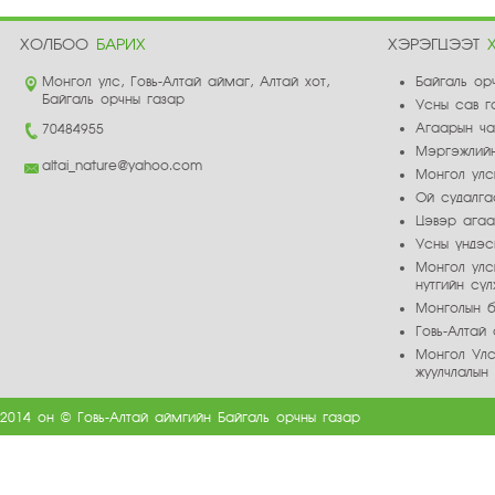
ХОЛБОО
БАРИХ
ХЭРЭГЦЭЭТ
Монгол улс, Говь-Алтай аймаг, Алтай хот,
Байгаль ор
Байгаль орчны газар
Усны сав г
Агаарын ч
70484955
Мэргэжлийн
altai_nature@yahoo.com
Монгол улс
Ой судалга
Цэвэр ага
Усны үндэс
Монгол улс
нутгийн сү
Монголын б
Говь-Алта
Монгол Улс
жуулчлалын
2014 он © Говь-Алтай аймгийн Байгаль орчны газар