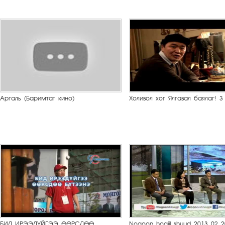
Аргаль (Баримтат кино)
Холивол хог Ялгавал баялаг! 3
БИД ИРЭЭДҮЙГЭЭ ӨӨРСДӨӨ
Nogoon hogjil shuud 2013 02 2