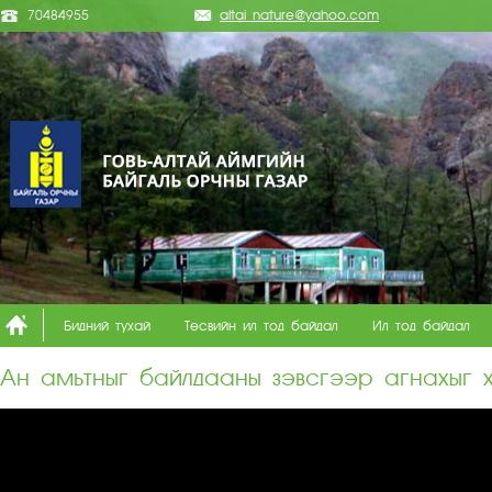
70484955
altai_nature@yahoo.com
Бидний тухай
Төсвийн ил тод байдал
Ил тод байдал
Ан амьтныг байлдааны зэвсгээр агнахыг х