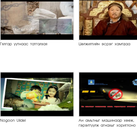
Гялгар уутнаас татгалзая
Цөлжилтийн эсрэг хамтдаа
Nogoon Uildel
Ан амьтныг машинаар хөөж,
гэрэлтүүлж агнахыг хориглоно 