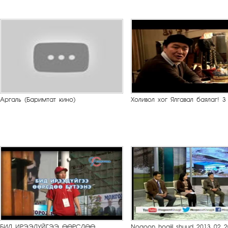
Аргаль (Баримтат кино)
Холивол хог Ялгавал баялаг! 3
БИД ИРЭЭДҮЙГЭЭ ӨӨРСДӨӨ
Nogoon hogjil shuud 2013 02 2