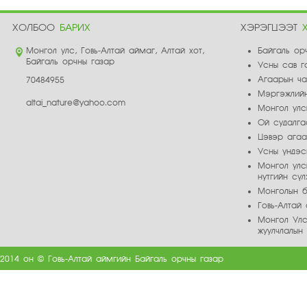
ХОЛБОО
БАРИХ
ХЭРЭГЦЭЭТ
Монгол улс, Говь-Алтай аймаг, Алтай хот,
Байгаль ор
Байгаль орчны газар
Усны сав г
Агаарын ч
70484955
Мэргэжлийн
altai_nature@yahoo.com
Монгол улс
Ой судалга
Цэвэр ага
Усны үндэс
Монгол улс
нутгийн сү
Монголын б
Говь-Алта
Монгол Улс
жуулчлалын
2014 он © Говь-Алтай аймгийн Байгаль орчны газар