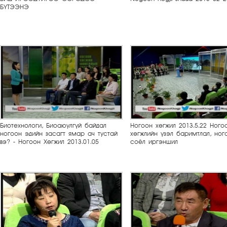
БҮТЭЭНЭ
Биотехнологи, Биоаюулгүй байдал
Ногоон хөгжил 2013.5.22 Ного
ногоон эдийн засагт ямар ач тустай
хөгжлийн үзэл баримтлал, ног
вэ? - Ногоон Хөгжил 2013.01.05
соёл иргэншил