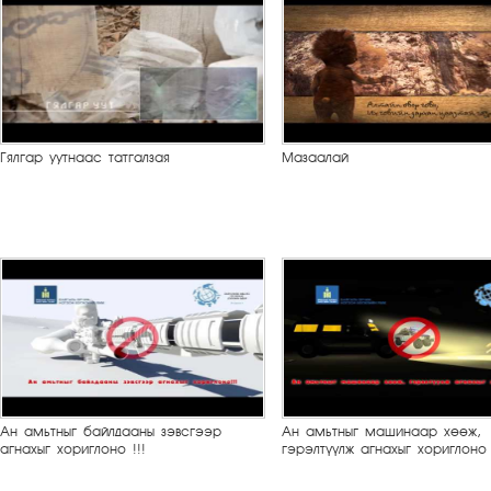
Гялгар уутнаас татгалзая
Мазаалай
Ан амьтныг байлдааны зэвсгээр
Ан амьтныг машинаар хөөж,
агнахыг хориглоно !!!
гэрэлтүүлж агнахыг хориглоно 