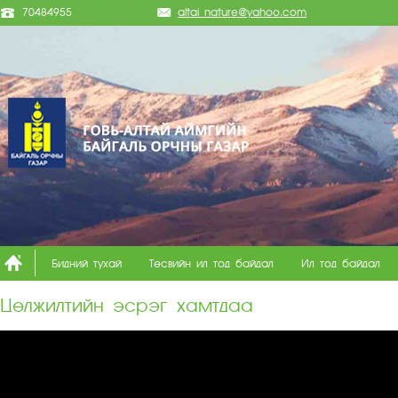
70484955
altai_nature@yahoo.com
Бидний тухай
Төсвийн ил тод байдал
Ил тод байдал
Цөлжилтийн эсрэг хамтдаа