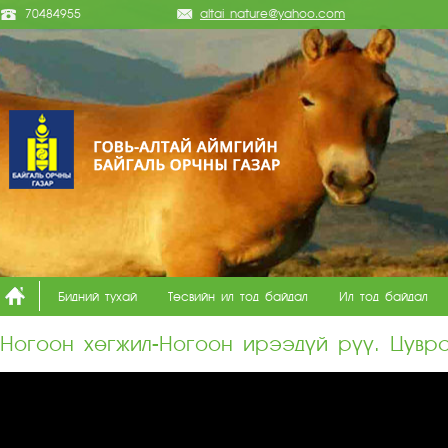
70484955
altai_nature@yahoo.com
Бидний тухай
Төсвийн ил тод байдал
Ил тод байдал
Ногоон хөгжил-Ногоон ирээдүй рүү. Цувр