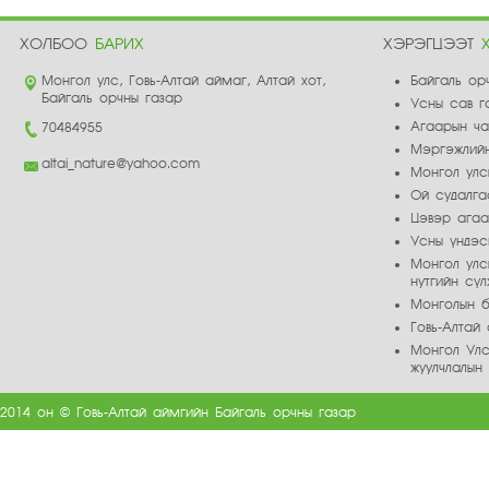
ХОЛБОО
БАРИХ
ХЭРЭГЦЭЭТ
Монгол улс, Говь-Алтай аймаг, Алтай хот,
Байгаль ор
Байгаль орчны газар
Усны сав г
Агаарын ч
70484955
Мэргэжлийн
altai_nature@yahoo.com
Монгол улс
Ой судалга
Цэвэр ага
Усны үндэс
Монгол улс
нутгийн сү
Монголын б
Говь-Алта
Монгол Улс
жуулчлалын
2014 он © Говь-Алтай аймгийн Байгаль орчны газар