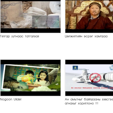
Гялгар уутнаас татгалзая
Цөлжилтийн эсрэг хамтдаа
Nogoon Uildel
Ан амьтныг байлдааны зэвсгэ
агнахыг хориглоно !!!