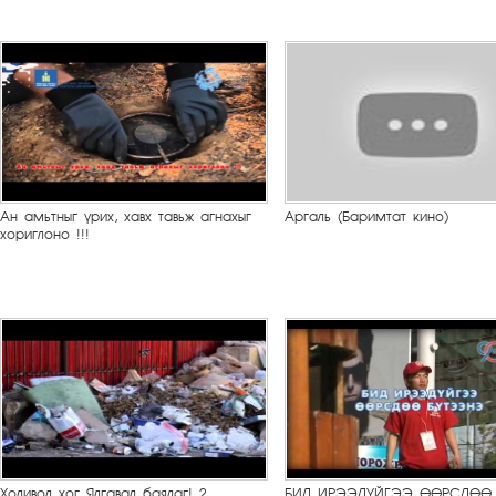
Ан амьтныг үрих, хавх тавьж агнахыг
Аргаль (Баримтат кино)
хориглоно !!!
Холивол хог Ялгавал баялаг! 2
БИД ИРЭЭДҮЙГЭЭ ӨӨРСДӨӨ