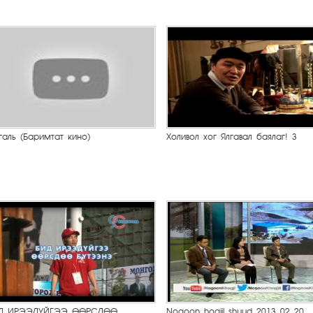
галь (Баримтат кино)
Холивол хог Ялгавал баялаг! 3
Д ИРЭЭДҮЙГЭЭ ӨӨРСДӨӨ
Nogoon hogjil shuud 2013 02 20