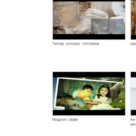
Гялгар уутнаас татгалзая
Цө
Nogoon Uildel
Ан
агн