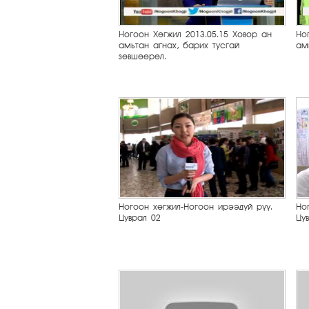
Ногоон Хөгжил 2013.05.15 Ховор ан
Но
амьтан агнах, барих тусгай
ам
зөвшөөрөл.
Ногоон хөгжил-Ногоон ирээдүй рүү.
Но
Цуврал 02
Цу