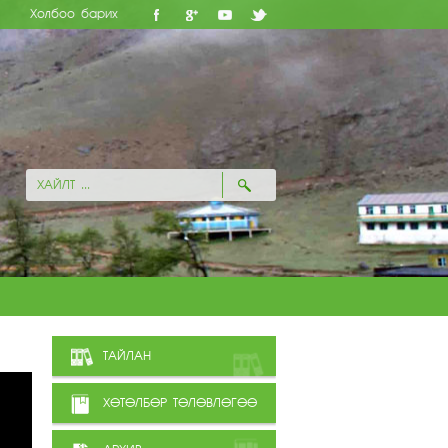
Холбоо барих
ТАЙЛАН
ХӨТӨЛБӨР ТӨЛӨВЛӨГӨӨ