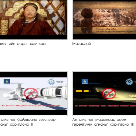
лжилтийн эсрэг хамтдаа
Мазаалай
 амьтныг байлдааны зэвсгээр
Ан амьтныг машинаар хөөж,
ахыг хориглоно !!!
гэрэлтүүлж агнахыг хориглоно !!!