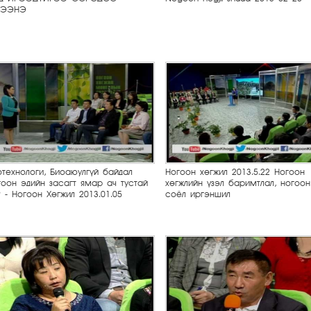
ТЭЭНЭ
отехнологи, Биоаюулгүй байдал
Ногоон хөгжил 2013.5.22 Ногоон
гоон эдийн засагт ямар ач тустай
хөгжлийн үзэл баримтлал, ногоон
? - Ногоон Хөгжил 2013.01.05
соёл иргэншил