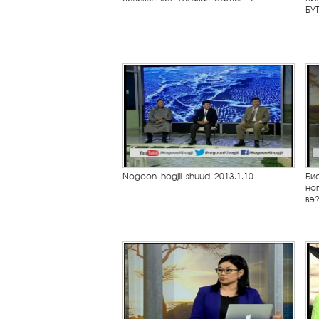
БҮ
Nogoon hogjil shuud 2013.1.10
Би
но
вэ