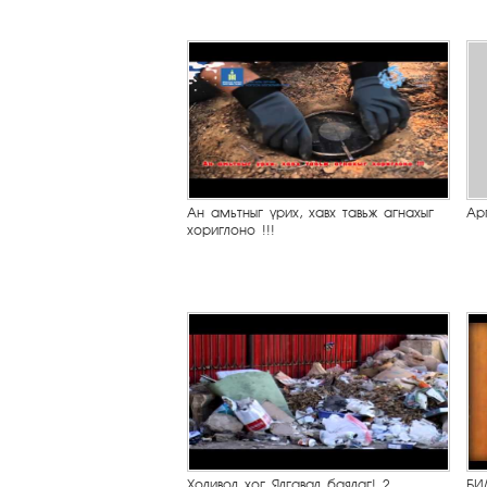
Ан амьтныг үрих, хавх тавьж агнахыг
Ар
хориглоно !!!
Холивол хог Ялгавал баялаг! 2
БИ