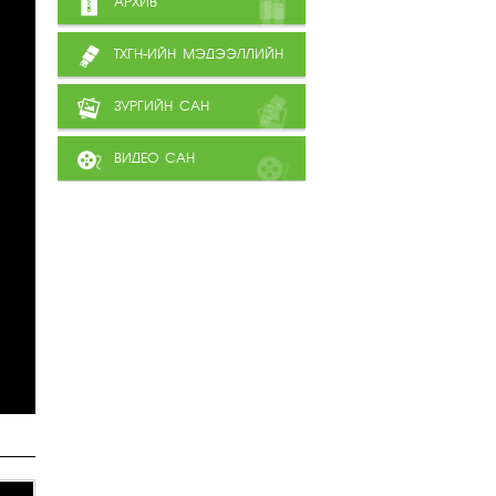
АРХИВ
ТХГН-ИЙН МЭДЭЭЛЛИЙН
САН
ЗУРГИЙН САН
ВИДЕО САН
ТӨРИЙН ЖИНХЭНЭ АЛБАН
ХААГЧДЫН ГҮЙЦЭТГЭЛИЙН
ТӨЛӨВЛӨГӨӨНИЙ БИЕЛЭЛ,
ҮНЭЛГЭЭ