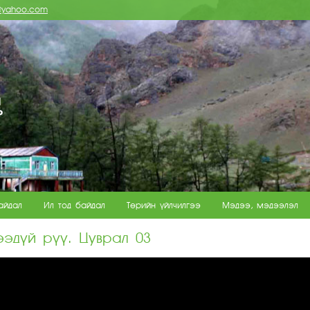
e@yahoo.com
айдал
Ил тод байдал
Төрийн үйлчилгээ
Мэдээ, мэдээлэл
эдүй рүү. Цуврал 03