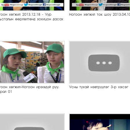
гоон хөгжил 2013.12.18 - Уур
Ногоон хөгжил ток шоу 2013.04.1
ьсгалын өөрлөлтөнд зохицон дасах
гоон хөгжил-Ногоон ирээдүй рүү.
Усны тухай нэвтрүүлэг 3-р хэсэг
врал 01