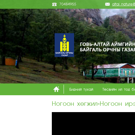
70484955
altai_natur
Бидний тухай
Төсвийн ил тод б
Ногоон хөгжил-Ногоон ирэ