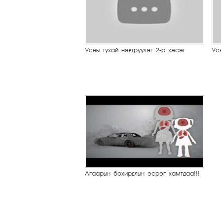
Усны тухай нэвтрүүлэг 2-р хэсэг
Ус
Агаарын бохирдлын эсрэг хамтдаа!!!