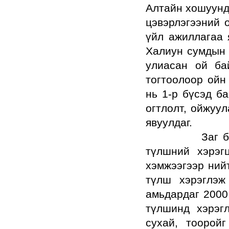
Алтайн хошуунд 
цэвэрлэгээний о
үйл ажиллагаа 
Халиун сумдын 
улиасан ой ба
тогтоолоор ойн
нь 1-р бүсэд ба
огтлолт, ойжуул
явуулдаг.
Заг болон го
түлшний хэрэг
хэмжээгээр ний
түлш хэрэглэж
амьдардаг 2000
түлшинд хэрэг
сухай, тоорой