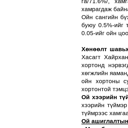
га/71.6%/, ха
хамрагдаж байн
Ойн сангийн бү
буюу 0.5%-ийг 
0.05-ийг ойн цо
Хөнөөлт шавь
Хасагт Хайрха
хортонд нэрвэг
хөгжлийн яаман
ойн хортоны с
хортонтой тэмц
Ой хээрийн тү
хээрийн түймэр
түймрээс хамгаа
Ой ашиглалтын