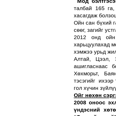
Мод бэлтгэсэ
талбай 165 га
хасагдаж болзош
Ойн сан бүхий г
сөөг, загийг уст
2012 онд ойн
харьцуулахад мо
хэмжээ урьд жил
Алтай, Цээл, 
ашигласнаас б
Хөхморьт, Бая
тэсэгийг ихээр
гол хүчин зүйлү
Ойг нөхөн сэрг
2008 оноос эх
үндэсний хөт