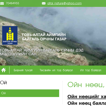
70484955
altai_nature@yahoo.com
ГОВЬ-АЛТАЙ АЙМГИЙН БАЙГАЛЬ ОРЧНЫ ДЭД
МЭДЭЭЛЛИЙН САН
Бидний тухай
Төсвийн ил тод байдал
Ил тод байдал
Ой
Ойн нөөц,
Ой
Ойн нөөцийг ха
Ойн нөөц баял