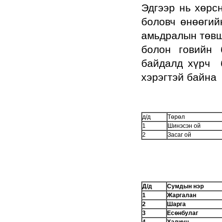
Эдгээр нь хөрс
боловч өнөөгий
амьдралын төвши
болон говийн 
байдалд хүрч б
хэрэгтэй байна
д/д
Төрөл
1
Шинэсэн ой
2
Засаг ой
Д/д
Сумдын нэр
1
Жаргалан
2
Шарга
3
Есөнбулаг