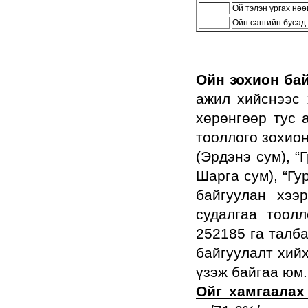
Ой тэлэн ургах нөө
Ойн сангийн бусад
Ойн зохион ба
ажил хийснээс 
хөрөнгөөр тус 
тооллого зохио
(Эрдэнэ сум), “
Шарга сум), “Гу
байгуулан хээ
судалгаа тоол
252185 га талба
байгуулалт хийх
үзэж байгаа юм.
Ойг хамгаалах