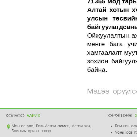
71355 мод тарь
Алтай хотын х
улсын төсвийн
байгуулагдсан
Ойжуулалтын аж
мөнгө бага уч
хамгаалалт муу
зохион байгуул
байна.
Мэдээ оруулса
ХОЛБОО
БАРИХ
ХЭРЭГЦЭЭТ
Монгол улс, Говь-Алтай аймаг, Алтай хот,
Байгаль ор
Байгаль орчны газар
Усны сав г