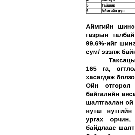
4
Халиун
5
Тайшир
6
Аймгийн дүн
Аймгийн шинэ
газрын талбай
99.6%-ийг шинэ
сум/ эзэлж бай
Таксацы
165 га, огтл
хасагдаж болзо
Ойн өтгөрөл 
байгалийн аяс
шалтгаалан ой 
нутаг нутгийн
ургах орчин,
байдлаас шалт