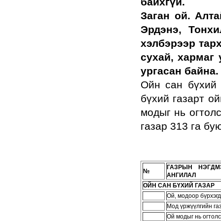
байхгүй.
Заган ой. Алта
Эрдэнэ, Тонх
хэлбэрээр тарх
сухай, хармаг 
ургасан байна.
Ойн сан бүхий 
бүхий газарт ой
модыг нь огтолс
газар 313 га бую
ГАЗРЫН НЭГДМ
№
АНГИЛАЛ
ОЙН САН БҮХИЙ ГАЗАР
Ой, модоор бүрхэгд
Мод үржүүлгийн га
Ой модыг нь огтолс