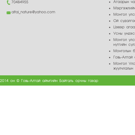
Агаарын ч
70484955
Мэргэжлийн
altai_nature@yahoo.com
Монгол улс
Ой судалга
Цэвэр ага
Усны үндэс
Монгол улс
нутгийн сү
Монголын б
Говь-Алта
Монгол Улс
жуулчлалын
2014 он © Говь-Алтай аймгийн Байгаль орчны газар