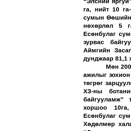
“Элсний яргуй
га, нийт 10 г
сумын Өөшийн 
нөхөрлөл 5 г
Есөнбулаг сум
зурвас байгу
Аймгийн Заса
дунджаар 81,1 
Мөн 2004 оно
ажилыг зохион
төгрөг зарцуу
ХЗ-ны ботани
байгууламж” 
хоршоо 10га,
Есөнбулаг сум
Хөдөлмөр хал