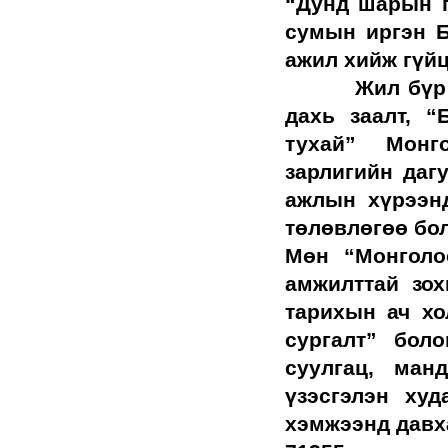
“Дунд шарын г
сумын иргэн Б
ажил хийж гүйц
Жил бүр “Ойн
дахь заалт, 
тухай” Монго
зарлигийн даг
ажлын хүрээн
төлөвлөгөө бо
Мөн “Монголоо
амжилттай зох
тарихын ач хо
сургалт” бол
суулгац, ман
үзэсгэлэн худ
хэмжээнд давх