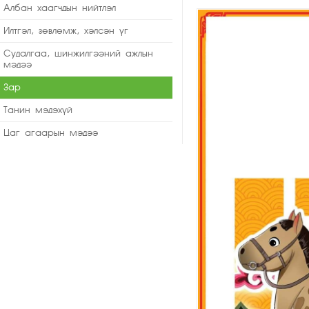
Албан хаагчдын нийтлэл
Илтгэл, зөвлөмж, хэлсэн үг
Судалгаа, шинжилгээний ажлын
мэдээ
Зар
Танин мэдэхүй
Цаг агаарын мэдээ