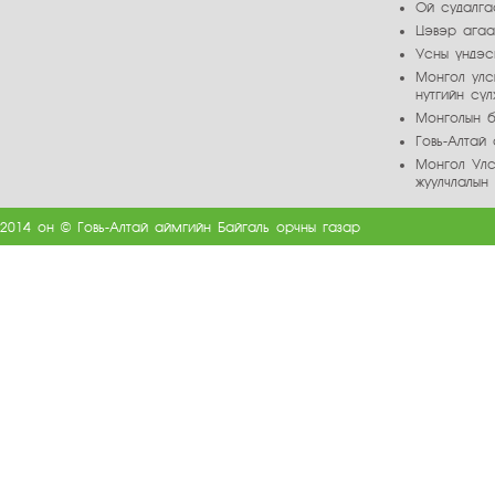
Ой судалга
Цэвэр ага
Усны үндэс
Монгол улс
нутгийн сү
Монголын б
Говь-Алта
Монгол Улс
жуулчлалын
2014 он © Говь-Алтай аймгийн Байгаль орчны газар