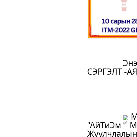
		Энэ жилийн "АйТиЭм"Монголиа-2022 "ШИНЭ 
СЭРГЭЛТ -А
 
"АйТиЭм Мо
Жуулчлалы