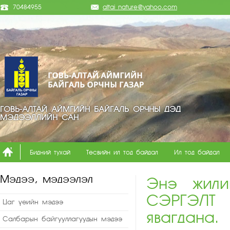
70484955
altai_nature@yahoo.com
ГОВЬ-АЛТАЙ АЙМГИЙН БАЙГАЛЬ ОРЧНЫ ДЭД
МЭДЭЭЛЛИЙН САН
Бидний тухай
Төсвийн ил тод байдал
Ил тод байдал
Мэдээ, мэдээлэл
Энэ жили
СЭРГЭЛТ 
Цаг үеийн мэдээ
явагдана.
Салбарын байгууллагуудын мэдээ