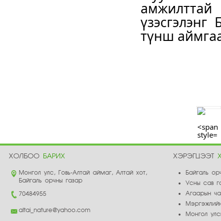
амжилттай 
үзэсгэлэнг
түнш аймгаа
ХОЛБОО
БАРИХ
ХЭРЭГЦЭЭТ
Монгол улс, Говь-Алтай аймаг, Алтай хот,
Байгаль ор
Байгаль орчны газар
Усны сав г
Агаарын ч
70484955
Мэргэжлийн
altai_nature@yahoo.com
Монгол улс