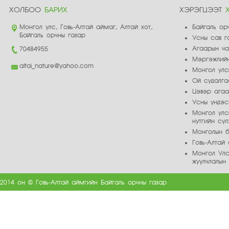
ХОЛБОО
БАРИХ
ХЭРЭГЦЭЭТ
Монгол улс, Говь-Алтай аймаг, Алтай хот,
Байгаль ор
Байгаль орчны газар
Усны сав г
Агаарын ч
70484955
Мэргэжлийн
altai_nature@yahoo.com
Монгол улс
Ой судалга
Цэвэр ага
Усны үндэс
Монгол улс
нутгийн сү
Монголын б
Говь-Алта
Монгол Улс
жуулчлалын
2014 он © Говь-Алтай аймгийн Байгаль орчны газар