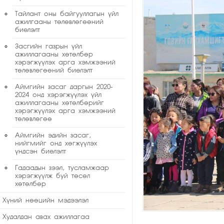
Тайлант оны байгууллагын үйл
ажилгааны төлөвлөгөөний
биелэлт
Засгийн газрын үйл
ажиллагааны хөтөлбөр
хэрэгжүүлэх арга хэмжээний
төлөвлөгөөний биелэлт
Аймгийн засаг даргын 2020-
2024 онд хэрэгжүүлэх үйл
ажиллагааны хөтөлбөрийг
хэрэгжүүлэх арга хэмжээний
төлөвлөгөө
Аймгийн эдийн засаг,
нийгмийг онд хөгжүүлэх
үндсэн биелэлт
Гадаадын зээл, тусламжаар
хэрэгжүүлж буй төсөл
хөтөлбөр
Хүний нөөцийн мэдээлэл
Худалдан авах ажиллагаа