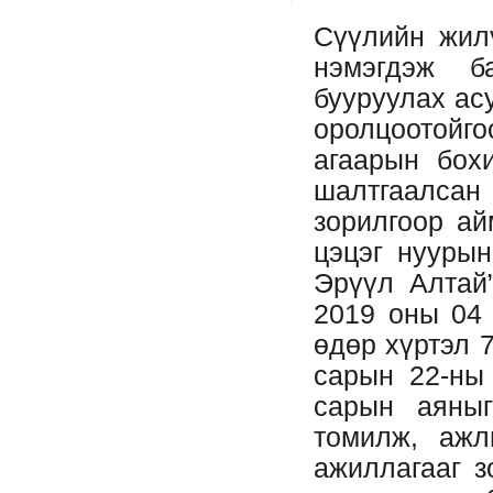
Сүүлийн жил
нэмэгдэж б
бууруулах ас
оролцоотойго
агаарын бох
шалтгаалса
зорилгоор ай
цэцэг нуурын
Эрүүл Алтай
2019 оны 04 
өдөр хүртэл 
сарын 22-ны
сарын аяныг
томилж, ажл
ажиллагааг з