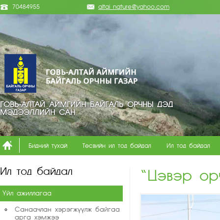
70484955
altai_nature@yahoo.com
ГОВЬ-АЛТАЙ АЙМГИЙН БАЙГАЛЬ ОРЧНЫ ДЭД
МЭДЭЭЛЛИЙН САН
Бидний тухай
Төсвийн ил тод байдал
Ил тод байдал
Ил тод байдал
“Цэвэр ор
Үйл ажиллагаа
Санаачлан хэрэгжүүлж байгаа
арга хэмжээ