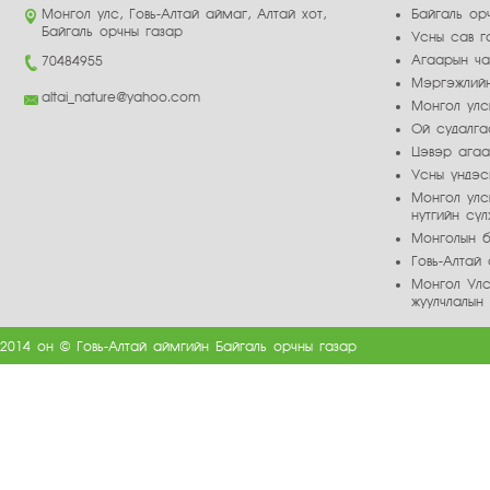
Монгол улс, Говь-Алтай аймаг, Алтай хот,
Байгаль ор
Байгаль орчны газар
Усны сав г
Агаарын ч
70484955
Мэргэжлийн
altai_nature@yahoo.com
Монгол улс
Ой судалга
Цэвэр ага
Усны үндэс
Монгол улс
нутгийн сү
Монголын б
Говь-Алта
Монгол Улс
жуулчлалын
2014 он © Говь-Алтай аймгийн Байгаль орчны газар