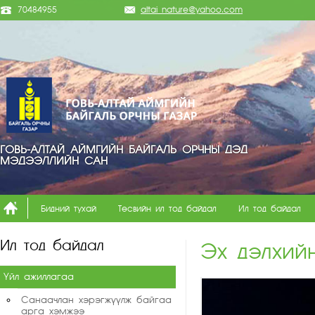
70484955
altai_nature@yahoo.com
ГОВЬ-АЛТАЙ АЙМГИЙН БАЙГАЛЬ ОРЧНЫ ДЭД
МЭДЭЭЛЛИЙН САН
Бидний тухай
Төсвийн ил тод байдал
Ил тод байдал
Ил тод байдал
Эх дэлхий
Үйл ажиллагаа
Санаачлан хэрэгжүүлж байгаа
арга хэмжээ