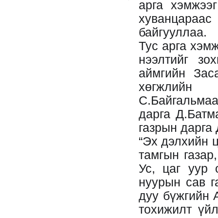
арга хэмжээг
хуванцараас 
байгууллаа.
Тус арга хэм
нээлтийг зо
аймгийн Зас
хөгжлийн 
С.Байгальма
дарга Д.Батм
газрын дарга 
“Эх дэлхийн 
тамгын газар
Ус, цаг уур 
нуурын сав г
дуу бүжгийн 
тохижилт үйл