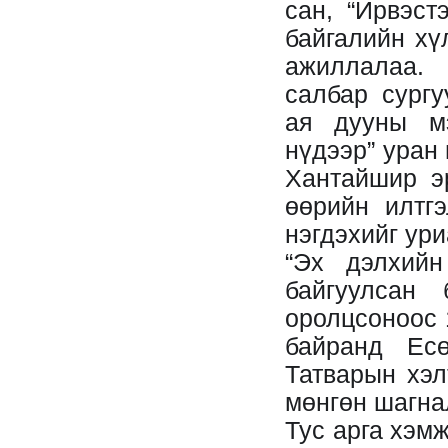
сан, “Ирвэст
байгалийн хү
ажиллалаа.
салбар сургу
ая дууны м
нүдээр” уран
Хантайшир э
өөрийн илтг
нэгдэхийг ур
“Эх дэлхийн
байгуулсан
оролцсоноос 
байранд Есө
Татварын хэл
мөнгөн шагна
Тус арга хэмж