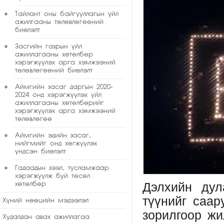
Тайлант оны байгууллагын үйл
ажилгааны төлөвлөгөөний
биелэлт
Засгийн газрын үйл
ажиллагааны хөтөлбөр
хэрэгжүүлэх арга хэмжээний
төлөвлөгөөний биелэлт
Аймгийн засаг даргын 2020-
2024 онд хэрэгжүүлэх үйл
ажиллагааны хөтөлбөрийг
хэрэгжүүлэх арга хэмжээний
төлөвлөгөө
Аймгийн эдийн засаг,
нийгмийг онд хөгжүүлэх
үндсэн биелэлт
Гадаадын зээл, тусламжаар
хэрэгжүүлж буй төсөл
Дэлхийн дул
хөтөлбөр
түүнийг саар
Хүний нөөцийн мэдээлэл
зорилгоор жи
Худалдан авах ажиллагаа