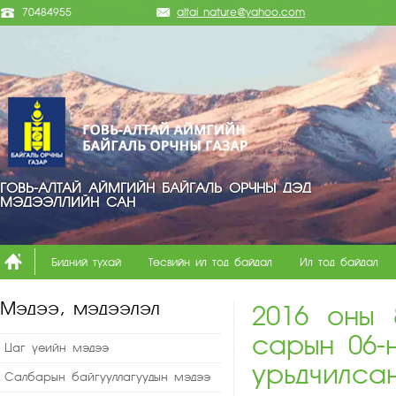
70484955
altai_nature@yahoo.com
ГОВЬ-АЛТАЙ АЙМГИЙН БАЙГАЛЬ ОРЧНЫ ДЭД
МЭДЭЭЛЛИЙН САН
Бидний тухай
Төсвийн ил тод байдал
Ил тод байдал
Мэдээ, мэдээлэл
2016 оны 
сарын 06-
Цаг үеийн мэдээ
урьдчилса
Салбарын байгууллагуудын мэдээ