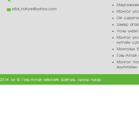
Мэргэжлийн
altai_nature@yahoo.com
Монгол улс
Ой судалга
Цэвэр ага
Усны үндэс
Монгол улс
нутгийн сү
Монголын б
Говь-Алта
Монгол Улс
жуулчлалын
2014 он © Говь-Алтай аймгийн Байгаль орчны газар