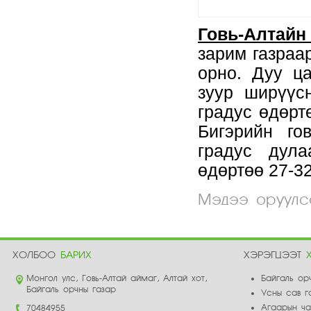
Говь-Алтай
зарим газраа
орно. Дуу ца
зуур ширүүс
градус өдөрт
Бигэрийн го
градус дула
өдөртөө 
Мэдээ оруулса
ХОЛБОО
БАРИХ
ХЭРЭГЦЭЭТ
Монгол улс, Говь-Алтай аймаг, Алтай хот,
Байгаль ор
Байгаль орчны газар
Усны сав г
Агаарын ч
70484955