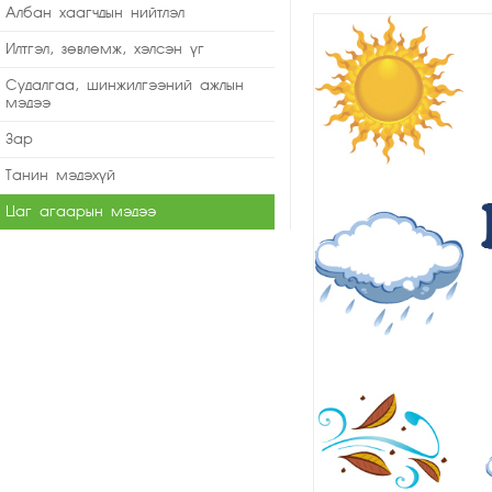
Албан хаагчдын нийтлэл
Илтгэл, зөвлөмж, хэлсэн үг
Судалгаа, шинжилгээний ажлын
мэдээ
Зар
Танин мэдэхүй
Цаг агаарын мэдээ