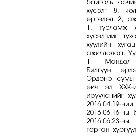
байгаль орчи
хүсэлт 8, чө
өргөдөл 2, а
1, тусламж 
хүсэлтийг ту
хуулийн хуг
ажиллалаа. Үү
1. Мандал х
Билгүүн эрдэ
Эрдэнэ сумы
эйч эл ХХК-и
ирүүлснийг хү
2016.04.19-ни
2016.06.16-ны
2016.06.23-н
гарган хүргүүл