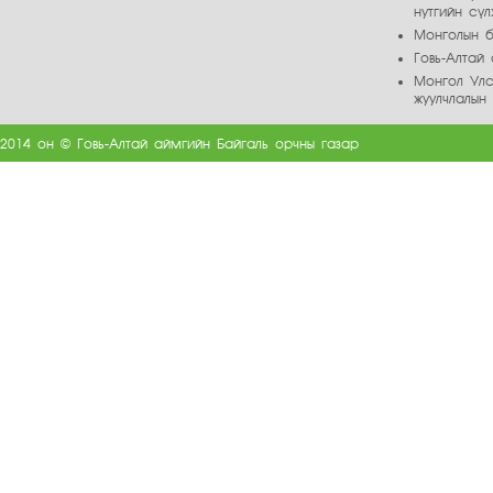
нутгийн сү
Монголын б
Говь-Алта
Монгол Улс
жуулчлалын
2014 он © Говь-Алтай аймгийн Байгаль орчны газар