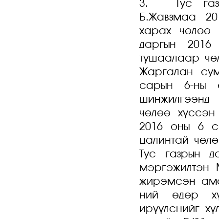
3. Тус газр
Б.Жавзмаа 20
харах чөлөө 
даргын 2016
тушаалаар чөл
Жаргалан сум
сарын 6-ны 
шинжилгээнд
чөлөө хүссэн
2016 оны 6 с
цалинтай чөлө
Тус газрын д
мэргэжилтэн 
жирэмсэн ама
ний өдөр хү
ирүүлснийг хү