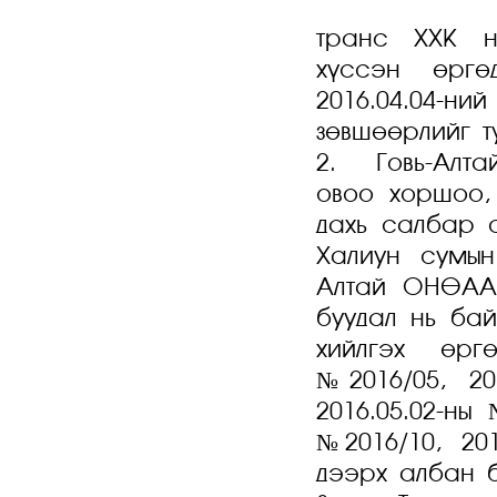
Мөн Хөд
транс ХХК н
хүссэн өргө
2016.04.04-ни
зөвшөөрлийг ту
2. Говь-Алта
овоо хоршоо,
дахь салбар 
Халиун сумын
Алтай ОНӨААТ
буудал нь ба
хийлгэх өрг
№2016/05, 20
2016.05.02-ны 
№2016/10, 20
дээрх албан б