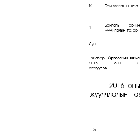
№
Байгууллагын нэр
Байгаль орчи
1
жуулчлалын газар
Дүн
Тайлбар:
Өргөдлийн шийдв
2016 оны 6 
х
2016 оны
жуулчлалын г
№