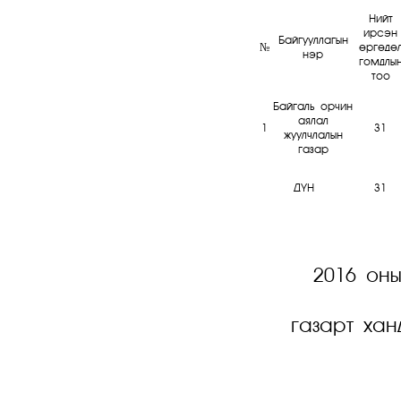
Нийт
ирсэн
Байгууллагын
№
өргөдө
нэр
гомдлы
тоо
Байгаль орчин
аялал
1
31
жуулчлалын
газар
ДҮН
31
2016 оны
газарт хан