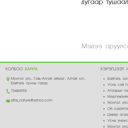
дугаар ту
Мэдээ оруулса
ХОЛБОО
БАРИХ
ХЭРЭГЦЭЭТ
Монгол улс, Говь-Алтай аймаг, Алтай хот,
Байгаль ор
Байгаль орчны газар
Усны сав г
Агаарын ч
70484955
Мэргэжлийн
altai_nature@yahoo.com
Монгол улс
Ой судалга
Цэвэр ага
Усны үндэс
Монгол улс