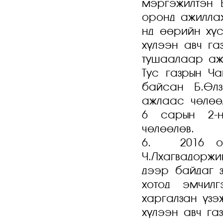
мэргэжилтэн 
оронд ажилла
нд өөрийн хү
хүлээн авч га
тушаалаар аж
Тус газрын Ч
байсан Б.Өл
ажлаас чөлөө
6 сарын 2-
чөлөөлөв.
6. 2016 он
Ч.Лхагвадорж
дээр байдаг з
хотод эмчил
харгалзан үзэ
хүлээн авч га