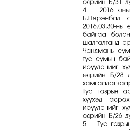
өдрийн Б/31 д
4. 2016 оны 
Б.Цэрэнбал 
2016.03.30-ны
байгаа болон
шалгалтанд ор
Чандмань сум
тус сумын ба
ирүүлснийг х
өдрийн Б/28 
хамгаалагчаар
Тус газрын а
хүүхэд асра
ирүүлснийг х
өдрийн Б/26 д
5. Тус газры