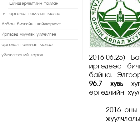
шийдвэрлэлтийн тайлан
өргөдөл гомдлын мэдээ
Албан бичгийн шийдвэрлэлт
Иргэдэд үзүүлэх үйлчилгээ
өргөдөл гомдлын мэдээ
үйлчилгээний төрөл
2016.06.25) 
иргэдээс бич
байна. Эдгээ
96
,
7 хувь
ху
өргөдлийн хуу
2016 оны
жуулчлалы