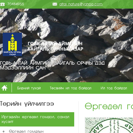
70484955
altai_nature@yahoo.com
ГОВЬ-АЛТАЙ АЙМГИЙН БАЙГАЛЬ ОРЧНЫ ДЭД
МЭДЭЭЛЛИЙН САН
Бидний тухай
Төсвийн ил тод байдал
Ил тод байдал
Төрийн үйлчилгээ
Өргөдөл г
Иргэдийн өргөдөл гомдол, санал
хүсэлт
Өргөдөл гомдлын