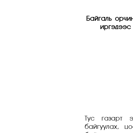
Байгаль орчи
иргэдээс 
Тус газарт э
байгуулах, ц