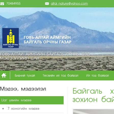
70484955
altai_nature@yahoo.com
ГОВЬ-АЛТАЙ АЙМГИЙН БАЙГАЛЬ ОРЧНЫ ДЭД
МЭДЭЭЛЛИЙН САН
Бидний тухай
Төсвийн ил тод байдал
Ил тод байдал
Мэдээ, мэдээлэл
Байгаль 
зохион бай
Цаг үеийн мэдээ
7 хоногийн мэдээ