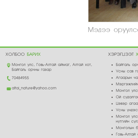
Мэдээ оруулса
ХОЛБОО
БАРИХ
ХЭРЭГЦЭЭТ
Монгол улс, Говь-Алтай аймаг, Алтай хот,
Байгаль ор
Байгаль орчны газар
Усны сав г
Агаарын ч
70484955
Мэргэжлийн
altai_nature@yahoo.com
Монгол улс
Ой судалга
Цэвэр ага
Усны үндэс
Монгол улс
нутгийн сү
Монголын б
Говь-Алта