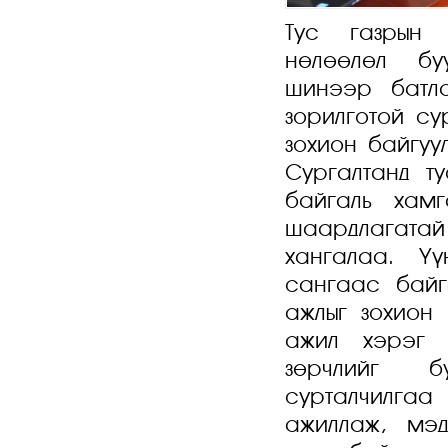
Тус газрын 
нөлөөлөл бу
шинээр батла
зорилготой су
зохион байгуу
Сургалтанд т
байгаль хамг
шаардлагат
хангалаа. Ү
сангаас байг
ажлыг зохион
ажил хэрэг 
зөрчлийг б
сурталчилгаа
ажиллаж, мэд