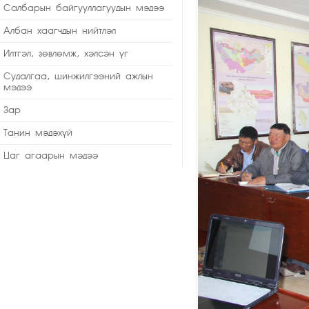
Салбарын байгууллагуудын мэдээ
Албан хаагчдын нийтлэл
Илтгэл, зөвлөмж, хэлсэн үг
Судалгаа, шинжилгээний ажлын
мэдээ
Зар
Танин мэдэхүй
Цаг агаарын мэдээ