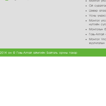
Монгол улс
Ой судалга
Цэвэр ага
Усны үндэс
Монгол улс
нутгийн сү
Монголын б
Говь-Алта
Монгол Улс
жуулчлалын
2014 он © Говь-Алтай аймгийн Байгаль орчны газар