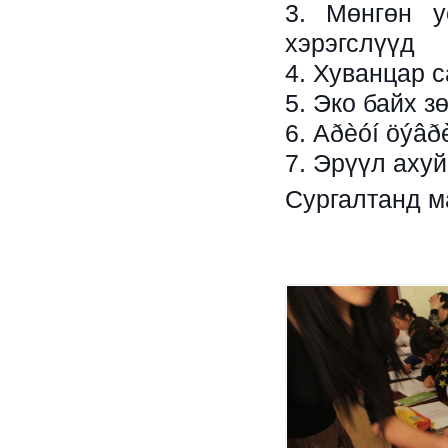
3. Мөнгөн у
хэрэгслүүд
4. Хуванцар 
5. Эко байх 
6. Аðèóí öýâð
7. Эрүүл ахуй
Сургалтанд м