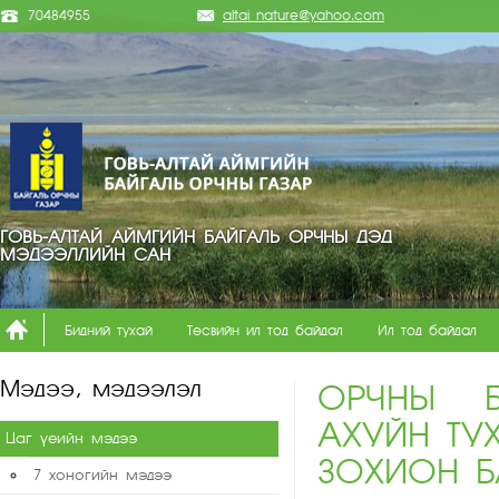
70484955
altai_nature@yahoo.com
ГОВЬ-АЛТАЙ АЙМГИЙН БАЙГАЛЬ ОРЧНЫ ДЭД
МЭДЭЭЛЛИЙН САН
Бидний тухай
Төсвийн ил тод байдал
Ил тод байдал
Мэдээ, мэдээлэл
ОРЧНЫ Б
АХУЙН ТУ
Цаг үеийн мэдээ
ЗОХИОН Б
7 хоногийн мэдээ