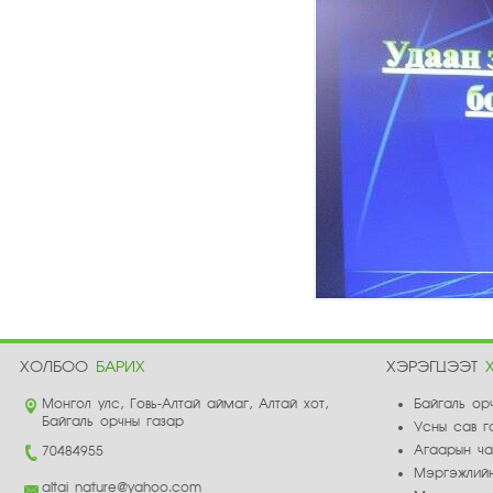
ХОЛБОО
БАРИХ
ХЭРЭГЦЭЭТ
Монгол улс, Говь-Алтай аймаг, Алтай хот,
Байгаль ор
Байгаль орчны газар
Усны сав г
Агаарын ч
70484955
Мэргэжлийн
altai_nature@yahoo.com