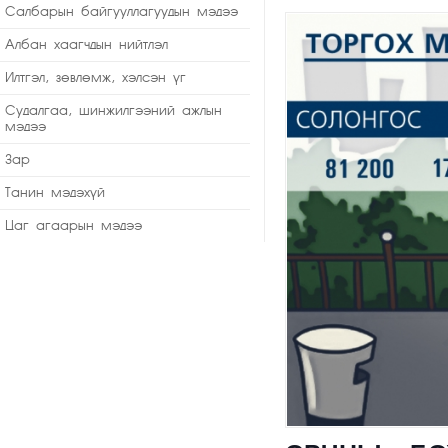
Салбарын байгууллагуудын мэдээ
Албан хаагчдын нийтлэл
Илтгэл, зөвлөмж, хэлсэн үг
Судалгаа, шинжилгээний ажлын
мэдээ
Зар
Танин мэдэхүй
Цаг агаарын мэдээ