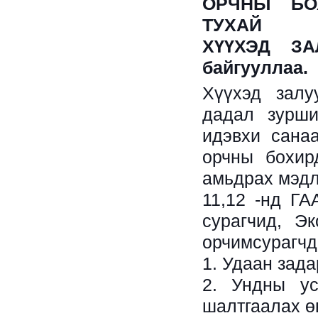
ОРЧНЫ БО
ТУХАЙ
ХҮҮХЭД ЗА
байгууллаа.
Хүүхэд залу
дадал зурши
идэвхи сана
орчны бохир
амьдрах мэдл
11,12 -нд ГА
сурагчид, Э
орчим
сурагчд
1. Удаан зада
2. Ундны ус
шалтгаалах ө