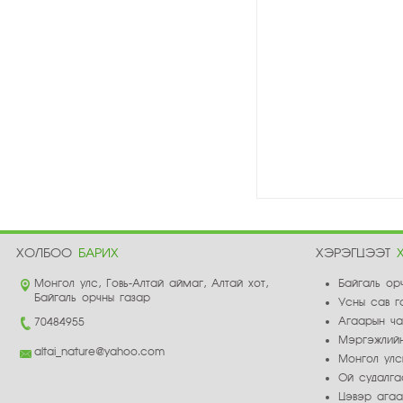
ХОЛБОО
БАРИХ
ХЭРЭГЦЭЭТ
Монгол улс, Говь-Алтай аймаг, Алтай хот,
Байгаль ор
Байгаль орчны газар
Усны сав г
Агаарын ч
70484955
Мэргэжлийн
altai_nature@yahoo.com
Монгол улс
Ой судалга
Цэвэр ага