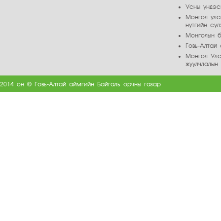
Усны үндэс
Монгол улс
нутгийн сү
Монголын б
Говь-Алта
Монгол Улс
жуулчлалын
2014 он © Говь-Алтай аймгийн Байгаль орчны газар