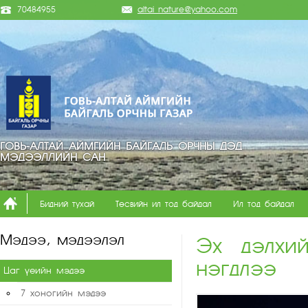
70484955
altai_nature@yahoo.com
ГОВЬ-АЛТАЙ АЙМГИЙН БАЙГАЛЬ ОРЧНЫ ДЭД
МЭДЭЭЛЛИЙН САН
Бидний тухай
Төсвийн ил тод байдал
Ил тод байдал
Мэдээ, мэдээлэл
Эх дэлхи
нэгдлээ
Цаг үеийн мэдээ
7 хоногийн мэдээ