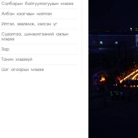
Салбарын байгууллагуудын мэдээ
Албан хаагчдын нийтлэл
Илтгэл, зөвлөмж, хэлсэн үг
Судалгаа, шинжилгээний ажлын
мэдээ
Зар
Танин мэдэхүй
Цаг агаарын мэдээ