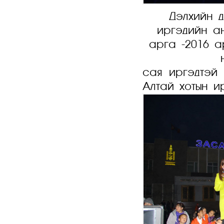
Дэлхийн 
иргэдийн ан
арга -2016 а
сая иргэдтэй
Алтай хотын и